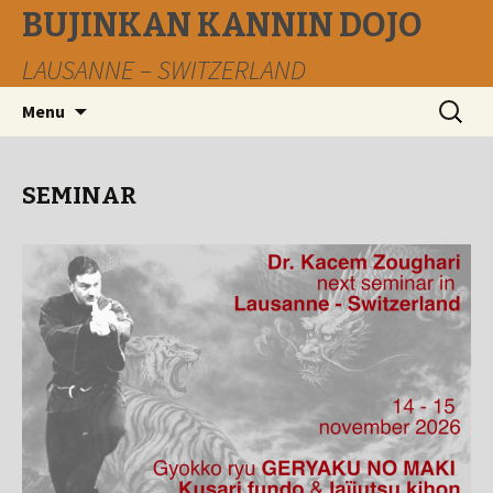
BUJINKAN KANNIN DOJO
LAUSANNE – SWITZERLAND
Aller
Recherc
Menu
au
contenu
principal
SEMINAR